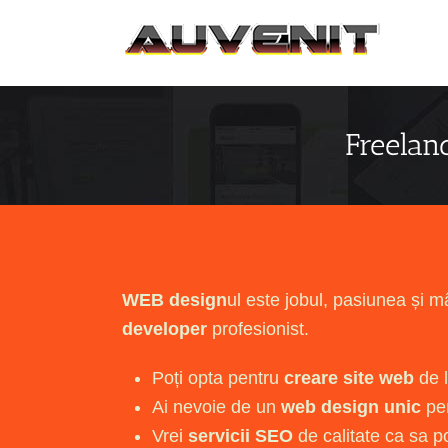
Skip
to
content
Freelan
WEB design
ul este jobul, pasiunea și m
developer
profesionist.
Poți opta pentru
creare site web
de l
Ai nevoie de un
web design unic
pen
Vrei
servicii SEO
de calitate ca sa po