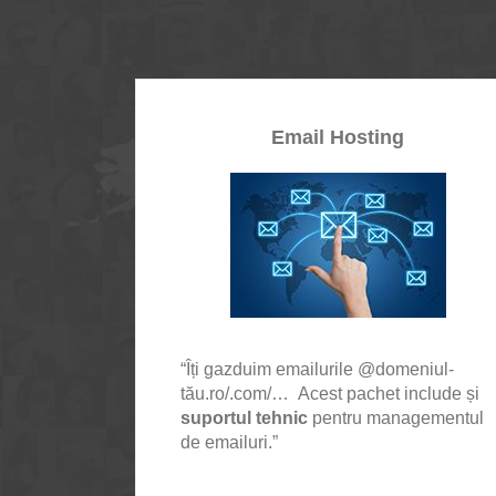
Email Hosting
“Îți gazduim emailurile @domeniul-
tău.ro/.com/… Acest pachet include și
suportul tehnic
pentru managementul
de emailuri.”